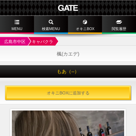
MENU
検索MENU
オキニBOX
閲覧履歴
広島市中区
キャバクラ
楓(カエデ)
もあ（--）
オキニBOXに追加する