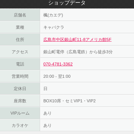
ショップデータ
店舗名
楓(カエデ)
業種
キャバクラ
住所
広島市中区銀山町11-8アメリカ館5F
アクセス
銀山町電停（広島電鉄）から徒歩3分
電話
070-4781-3362
営業時間
20:00 - 翌1:00
定休日
日
座席数
BOX10席・セミVIP1・VIP2
VIPルーム
あり
カラオケ
あり