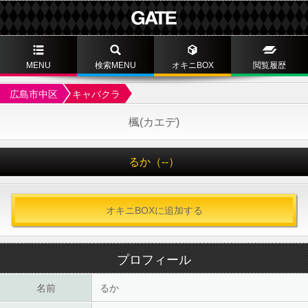
MENU
検索MENU
オキニBOX
閲覧履歴
広島市中区
キャバクラ
楓(カエデ)
るか（--）
オキニBOXに追加する
プロフィール
名前
るか