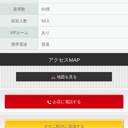
座席数
60席
収容人数
60人
VIPルーム
あり
携帯電波
普通
アクセスMAP
地図を見る
お店に電話する
オキニBOXに追加する